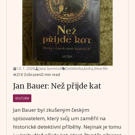
14. 1. 2026
Jana Surmová
Detektivka
,
kniha
,
Slow life
216 Zobrazení
2 min read
Jan Bauer: Než přijde kat
KULTURA
Jan Bauer byl zkušeným českým
spisovatelem, který svůj um zaměřil na
historické detektivní příběhy. Nejinak je tomu