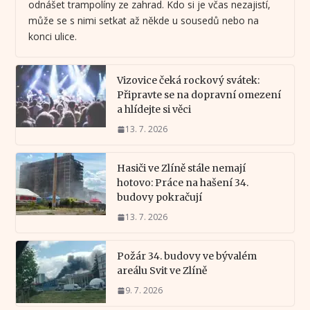
odnášet trampolíny ze zahrad. Kdo si je včas nezajistí,
může se s nimi setkat až někde u sousedů nebo na
konci ulice.
Vizovice čeká rockový svátek:
Připravte se na dopravní omezení
a hlídejte si věci
13. 7. 2026
Hasiči ve Zlíně stále nemají
hotovo: Práce na hašení 34.
budovy pokračují
13. 7. 2026
Požár 34. budovy ve bývalém
areálu Svit ve Zlíně
9. 7. 2026