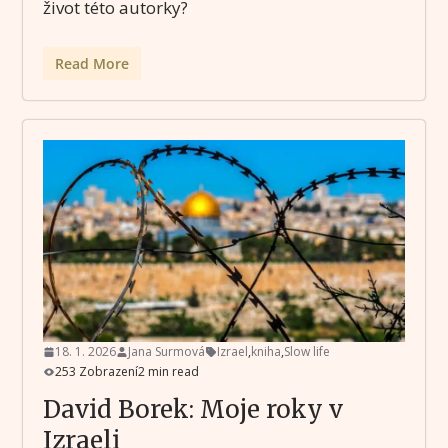
život této autorky?
Read More
18. 1. 2026
Jana Surmová
Izrael
,
kniha
,
Slow life
253 Zobrazení
2 min read
David Borek: Moje roky v
Izraeli