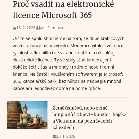
Proč vsadit na elektronické
licence Microsoft 365
18. 2. 2026
Jana Surmová
Určitě se spolu shodneme na tom, že době krabicových
verzí software už odzvonilo. Moderní digitální svět chce
rychlost a flexibilitu i ve vztahu k datům, což splňují
elektronické licence. Ty se staly standardem, jenž
dokáže šetřit čas a mnohdy i rodinné nebo firemní
finance. Nejčastěji využívaným softwarem je Microsoft
365, kancelářský balík, bez něhož se neobejde mnohá
kancelář i jednotlivec doma na home office.
Země úsměvů, nebo země
lampionů? Objevte kouzlo Thajska
a Vietnamu na poznávacích
zájezdech
20. 1. 2026