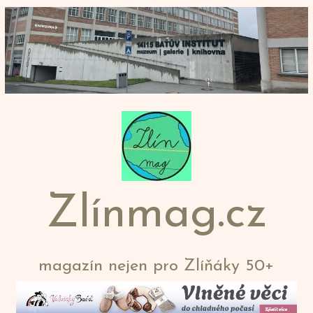
Přeskočit
na
obsah
Zlínmag.cz
magazín nejen pro Zlíňáky 50+