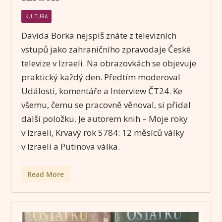
KULTURA
Davida Borka nejspíš znáte z televizních
vstupů jako zahraničního zpravodaje České
televize v Izraeli. Na obrazovkách se objevuje
praktický každý den. Předtím moderoval
Události, komentáře a Interview ČT24. Ke
všemu, čemu se pracovně věnoval, si přidal
další položku. Je autorem knih – Moje roky
v Izraeli, Krvavý rok 5784: 12 měsíců války
v Izraeli a Putinova válka.
Read More