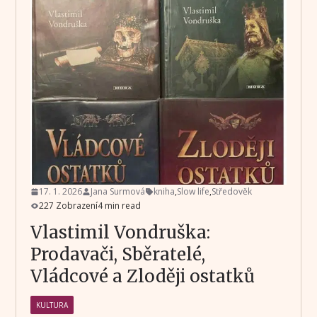
17. 1. 2026
Jana Surmová
kniha
,
Slow life
,
Středověk
227 Zobrazení
4 min read
Vlastimil Vondruška:
Prodavači, Sběratelé,
Vládcové a Zloději ostatků
KULTURA