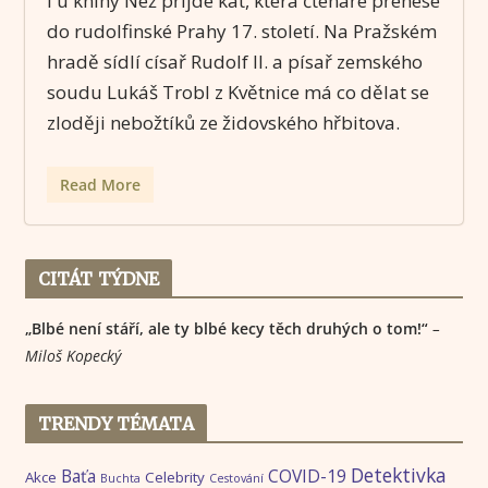
i u knihy Než přijde kat, která čtenáře přenese
do rudolfinské Prahy 17. století. Na Pražském
hradě sídlí císař Rudolf II. a písař zemského
soudu Lukáš Trobl z Květnice má co dělat se
zloději nebožtíků ze židovského hřbitova.
Read More
CITÁT TÝDNE
„Blbé není stáří, ale ty blbé kecy těch druhých o tom!“
–
Miloš Kopecký
TRENDY TÉMATA
Detektivka
Baťa
COVID-19
Akce
Celebrity
Buchta
Cestování