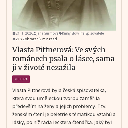
21. 1. 2026
Jana Surmová
Knihy
,
Slow life
,
Spisovatelé
218 Zobrazení
2 min read
Vlasta Pittnerová: Ve svých
románech psala o lásce, sama
ji v životě nezažila
KULTURA
Vlasta Pittnerová byla česká spisovatelka,
která svou uměleckou tvorbu zaměřila
především na ženy a jejich problémy. Tzv.
ženském čtení je beletrie s tématikou vztahů a
lásky, po níž ráda leckterá čtenářka. Jaký byl