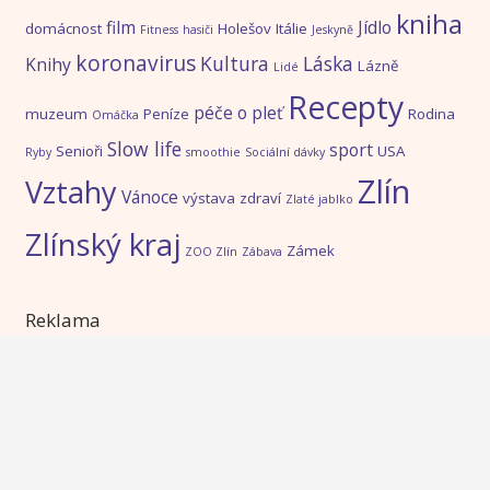
kniha
film
Jídlo
domácnost
Holešov
Itálie
Fitness
hasiči
Jeskyně
koronavirus
Kultura
Láska
Knihy
Lázně
Lidé
Recepty
péče o pleť
muzeum
Peníze
Rodina
Omáčka
Slow life
sport
Senioři
USA
Ryby
smoothie
Sociální dávky
Zlín
Vztahy
Vánoce
výstava
zdraví
Zlaté jablko
Zlínský kraj
Zámek
ZOO Zlín
Zábava
Reklama