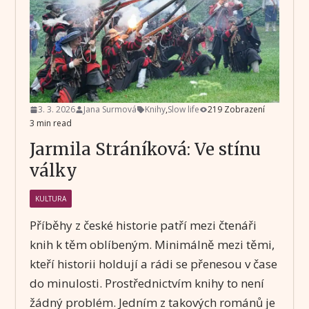
3. 3. 2026
Jana Surmová
Knihy
,
Slow life
219 Zobrazení
3 min read
Jarmila Stráníková: Ve stínu
války
KULTURA
Příběhy z české historie patří mezi čtenáři
knih k těm oblíbeným. Minimálně mezi těmi,
kteří historii holdují a rádi se přenesou v čase
do minulosti. Prostřednictvím knihy to není
žádný problém. Jedním z takových románů je