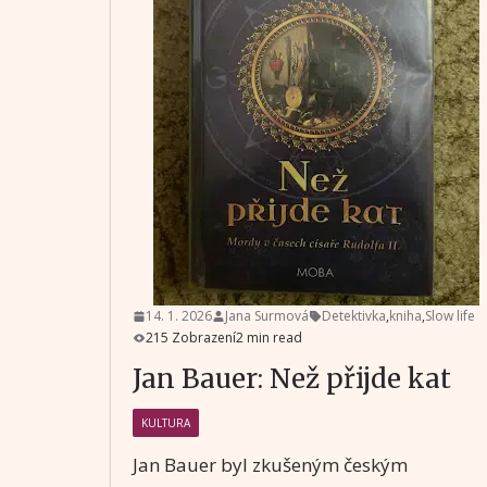
14. 1. 2026
Jana Surmová
Detektivka
,
kniha
,
Slow life
215 Zobrazení
2 min read
Jan Bauer: Než přijde kat
KULTURA
Jan Bauer byl zkušeným českým