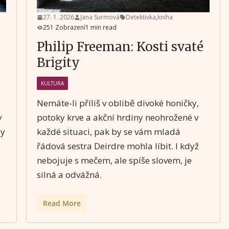
27. 1. 2026
Jana Surmová
Detektivka
,
kniha
251 Zobrazení
1 min read
Philip Freeman: Kosti svaté
Brigity
KULTURA
Nemáte-li příliš v oblibě divoké honičky,
potoky krve a akční hrdiny neohrožené v
y
každé situaci, pak by se vám mladá
dy
řádová sestra Deirdre mohla líbit. I když
nebojuje s mečem, ale spíše slovem, je
silná a odvážná.
Read More