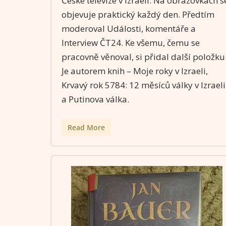
České televize v Izraeli. Na obrazovkách s
objevuje praktický každý den. Předtím
moderoval Události, komentáře a
Interview ČT24. Ke všemu, čemu se
pracovně věnoval, si přidal další položku
Je autorem knih – Moje roky v Izraeli,
Krvavý rok 5784: 12 měsíců války v Izraeli
a Putinova válka.
Read More