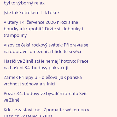
byl to výborný relax
Jste také otrokem TikToku?
V úterý 14. července 2026 hrozí silné
bouřky a krupobití. Držte si klobouky i
trampolíny
Vizovice čeká rockový svátek: Připravte se
na dopravní omezení a hlídejte si věci
Hasiči ve Zlíně stále nemají hotovo: Práce
na hašení 34. budovy pokračují
Zámek Přílepy u Holešova: Jak panská
vrchnost stěhovala silnici
Požár 34. budovy ve bývalém areálu Svit
ve Zlíně
Kde se zastavil čas: Zpomalte své tempo v
Lázních Kostelec u Zlína