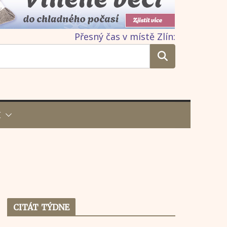
Přesný čas v místě Zlín:
I
CITÁT TÝDNE