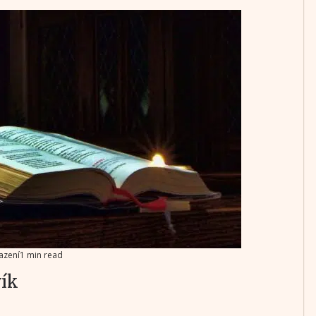
azení
1 min read
vík