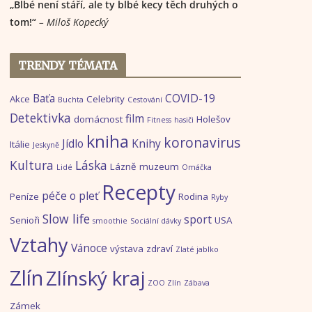
„Blbé není stáří, ale ty blbé kecy těch druhých o
tom!“
– Miloš Kopecký
TRENDY TÉMATA
Baťa
COVID-19
Akce
Celebrity
Buchta
Cestování
Detektivka
film
domácnost
Holešov
Fitness
hasiči
kniha
koronavirus
Jídlo
Knihy
Itálie
Jeskyně
Kultura
Láska
Lázně
muzeum
Lidé
Omáčka
Recepty
péče o pleť
Peníze
Rodina
Ryby
Slow life
sport
Senioři
USA
smoothie
Sociální dávky
Vztahy
Vánoce
výstava
zdraví
Zlaté jablko
Zlín
Zlínský kraj
ZOO Zlín
Zábava
Zámek