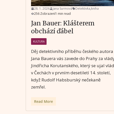
28. 1. 2026
Jana Surmová
Detektivka
,
kniha
256 Zobrazení
1 min read
Jan Bauer: Klášterem
obchází ďábel
KULTURA
Děj detektivního příběhu českého autora
Jana Bauera vás zavede do Prahy za vlád
Jindřicha Korutanského, který se ujal vlá
v Čechách v prvním desetiletí 14. století,
když Rudolf Habsburský nečekaně
zemřel.
Read More