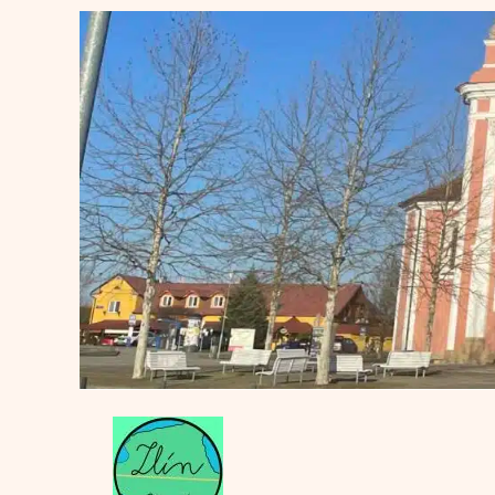
Přeskočit
na
obsah