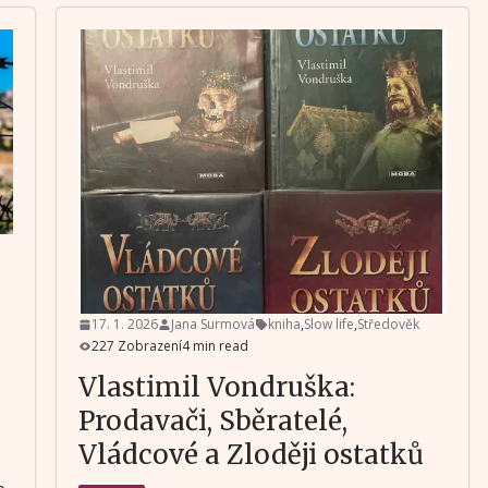
17. 1. 2026
Jana Surmová
kniha
,
Slow life
,
Středověk
227 Zobrazení
4 min read
Vlastimil Vondruška:
Prodavači, Sběratelé,
Vládcové a Zloději ostatků