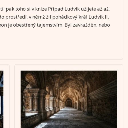
í, pak toho si v knize Případ Ludvík užijete až až.
 prostředí, v němž žil pohádkový král Ludvík II.
kon je obestřený tajemstvím. Byl zavražděn, nebo