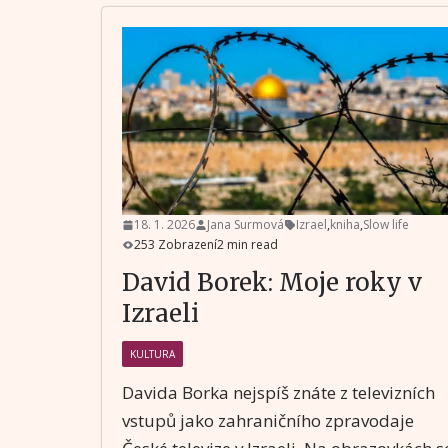
18. 1. 2026
Jana Surmová
Izrael
,
kniha
,
Slow life
253 Zobrazení
2 min read
David Borek: Moje roky v
Izraeli
KULTURA
Davida Borka nejspíš znáte z televizních
vstupů jako zahraničního zpravodaje