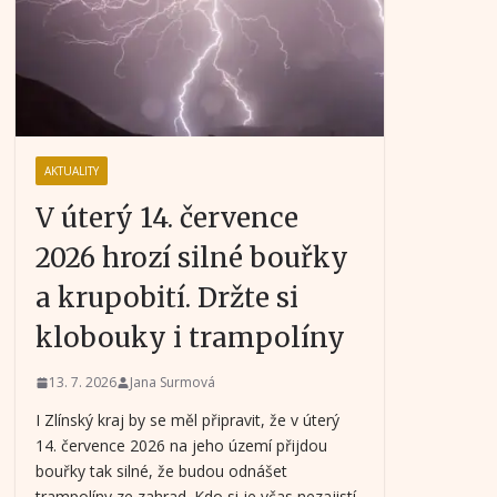
AKTUALITY
V úterý 14. července
2026 hrozí silné bouřky
a krupobití. Držte si
klobouky i trampolíny
13. 7. 2026
Jana Surmová
I Zlínský kraj by se měl připravit, že v úterý
14. července 2026 na jeho území přijdou
bouřky tak silné, že budou odnášet
trampolíny ze zahrad. Kdo si je včas nezajistí,