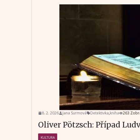
8. 2. 2026
Jana Surmová
Detektivka
,
kniha
263 Zobr
Oliver Pötzsch: Případ Lud
KULTURA