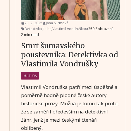
23. 2. 2025
Jana Surmová
Detektivka
,
kniha
,
Vlastimil Vondruška
359 Zobrazení
2 min read
Smrt šumavského
poustevníka: Detektivka od
Vlastimila Vondrušky
KULTURA
Vlastimil Vondruška patří mezi úspěšné a
poměrně hodně plodné české autory
historické prózy. Možná je tomu tak proto,
že se zaměřil především na detektivní
žánr, jenž je mezi českými čtenáři
oblíbený.