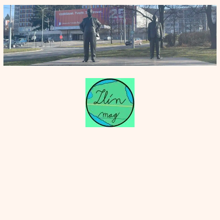
Přeskočit
na
obsah