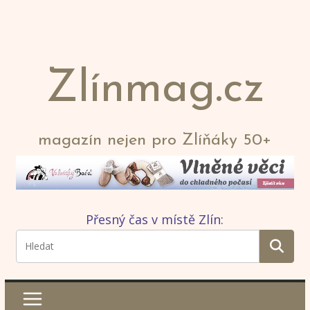
Zlínmag.cz
magazín nejen pro Zlíňáky 50+
Přesný čas v místě Zlín: