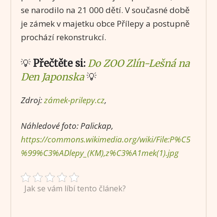
se narodilo na 21 000 dětí. V současné době
je zámek v majetku obce Přílepy a postupně
prochází rekonstrukcí.
💡
Přečtěte si:
Do ZOO Zlín-Lešná na
Den Japonska
💡
Zdroj:
zámek-prilepy.cz
,
Náhledové foto: Palickap,
https://commons.wikimedia.org/wiki/File:P%C5
%99%C3%ADlepy_(KM),z%C3%A1mek(1).jpg
Jak se vám líbí tento článek?