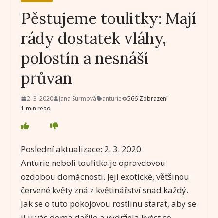
Pěstujeme toulitky: Mají
rády dostatek vláhy,
polostín a nesnáší
průvan
2. 3. 2020
Jana Surmová
anturie
566 Zobrazení
1 min read
Poslední aktualizace:
2. 3. 2020
Anturie neboli toulitka je opravdovou
ozdobou domácnosti. Její exotické, většinou
červené květy zná z květinářství snad každý.
Jak se o tuto pokojovou rostlinu starat, aby se
jí u vás doma dařilo a vydržela kvést co