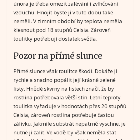
února je třeba omezit zalévání i zvlhčování
vzduchu. Hnojit byste ji v tuto dobu také
neměli. V zimním období by teplota neměla
klesnout pod 18 stupňů Celsia. Zároveň
toulitky potřebují dostatek světla.
Pozor na přímé slunce
Přímé slunce však toulitce škodí. Dokáže ji
rychle a snadno popálit její krásně zelené
listy. Hnědé skvrny na listech značí, že by
rostlina potřebovala větší stín. Letní teploty
toulitka vyžaduje v hodnotách přes 20 stupňů
Celsia, zároveň rostlina potřebuje častou
zálivku. Jakmile substrát nepatrně vyschne, je
nutné ji zalít. Ve vodě by však neměla stát.