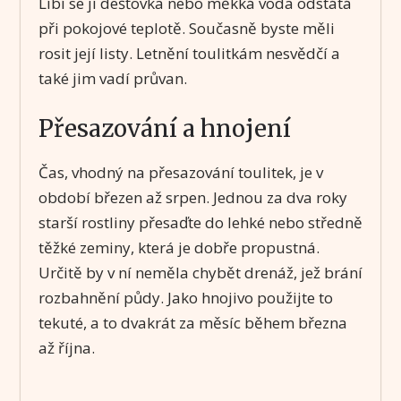
Líbí se jí dešťovka nebo měkká voda odstátá
při pokojové teplotě. Současně byste měli
rosit její listy. Letnění toulitkám nesvědčí a
také jim vadí průvan.
Přesazování a hnojení
Čas, vhodný na přesazování toulitek, je v
období březen až srpen. Jednou za dva roky
starší rostliny přesaďte do lehké nebo středně
těžké zeminy, která je dobře propustná.
Určitě by v ní neměla chybět drenáž, jež brání
rozbahnění půdy. Jako hnojivo použijte to
tekuté, a to dvakrát za měsíc během března
až října.