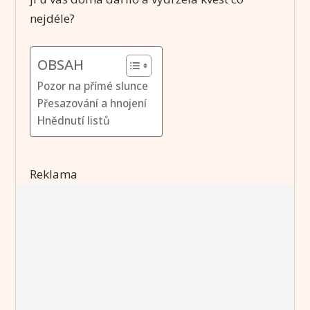
nejdéle?
OBSAH
Pozor na přímé slunce
Přesazování a hnojení
Hnědnutí listů
Reklama