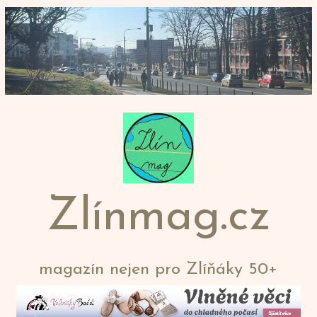
Přeskočit
na
obsah
Zlínmag.cz
magazín nejen pro Zlíňáky 50+