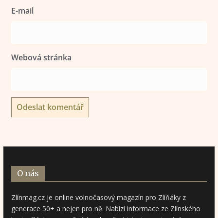
E-mail
Webová stránka
O nás
Zlínmag.cz je online volnočasový magazín pro Zlíňáky z
generace 50+ a nejen pro ně. Nabízí informace ze Zlínského