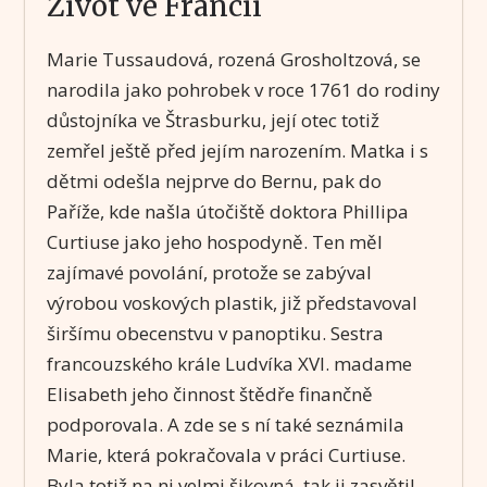
Život ve Francii
Marie Tussaudová, rozená Grosholtzová, se
narodila jako pohrobek v roce 1761 do rodiny
důstojníka ve Štrasburku, její otec totiž
zemřel ještě před jejím narozením. Matka i s
dětmi odešla nejprve do Bernu, pak do
Paříže, kde našla útočiště doktora Phillipa
Curtiuse jako jeho hospodyně. Ten měl
zajímavé povolání, protože se zabýval
výrobou voskových plastik, již představoval
širšímu obecenstvu v panoptiku. Sestra
francouzského krále Ludvíka XVI. madame
Elisabeth jeho činnost štědře finančně
podporovala. A zde se s ní také seznámila
Marie, která pokračovala v práci Curtiuse.
Byla totiž na ni velmi šikovná, tak ji zasvětil