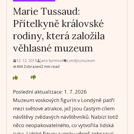
Marie Tussaud:
Přítelkyně královské
rodiny, která založila
věhlasné muzeum
12. 12. 2019
Jana Surmová
Londýn
,
muzeum
494 Zobrazení
2 min read
Poslední aktualizace:
1. 7. 2026
Muzeum voskových figurín v Londýně patří
mezi světové atrakce, jež jsou častým cílem
návštěvy zvědavých návštěvníků. Nabízí totiž
něco neopakovatelného, co vytvořila lidská
ruka. Lidské figury z vosku věrně zobrazují