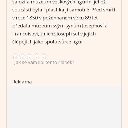
založila muzeum voskových figurín, jehož
součástí byla i plastika jí samotné. Před smrtí
v roce 1850 v požehnaném věku 89 let
předala muzeum svým synům Josephovi a
Francoisovi, z nichž Joseph šel v jejích
šlépějích jako spolutvůrce figur.
Jak se vám líbí tento článek?
Reklama