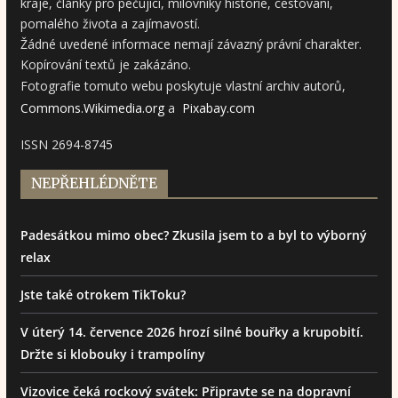
kraje, články pro pečující, milovníky historie, cestování,
pomalého života a zajímavostí.
Žádné uvedené informace nemají závazný právní charakter.
Kopírování textů je zakázáno.
Fotografie tomuto webu poskytuje vlastní archiv autorů,
Commons.Wikimedia.org
a
Pixabay.com
ISSN 2694-8745
NEPŘEHLÉDNĚTE
Padesátkou mimo obec? Zkusila jsem to a byl to výborný
relax
Jste také otrokem TikToku?
V úterý 14. července 2026 hrozí silné bouřky a krupobití.
Držte si klobouky i trampolíny
Vizovice čeká rockový svátek: Připravte se na dopravní