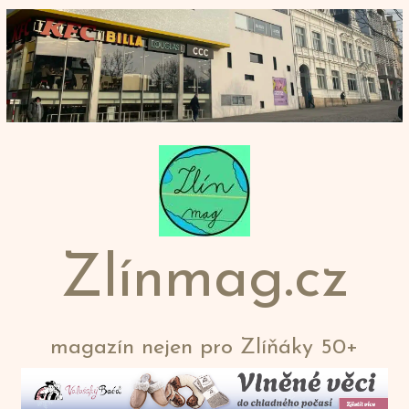
Přeskočit
na
obsah
Zlínmag.cz
magazín nejen pro Zlíňáky 50+