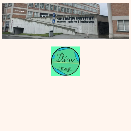
Přeskočit
na
obsah