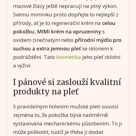
mazové žlázy ještě nepracují na plný výkon.
Svému miminku proto dopřejte to nejlepší z
přírody, ať je to regenerační krém na
celou
pokožku, MIMI krém na opruzeniny
s
oxidem zinečnatým nebo
přírodní mýdlo pro
suchou a extra jemnou pleť
se sklonem k
podráždění. Tato
kosmetika
jeho pleť zklidní
a vyživí.
I pánové si zaslouží kvalitní
produkty na pleť
S pravidelným holením mužské pleti souvisí
zejména to, že pokožka bývá nadměrně
vystavována mechanickému působením. To ji
může poškodit, tudíž je třeba jí dodat