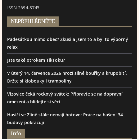
ISSN 2694-8745
NEPŘEHLÉDNĚTE
Padesátkou mimo obec? Zkusila jsem to a byl to výborný
relax
Jste také otrokem TikToku?
V úterý 14. července 2026 hrozí silné bouřky a krupobití.
Držte si klobouky i trampolíny
Vizovice čeká rockový svátek: Připravte se na dopravní
omezení a hlídejte si věci
Hasiči ve Zlíně stále nemají hotovo: Práce na hašení 34.
budovy pokračují
Info