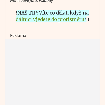
Náhledové foto: Pixabay
❗
NÁŠ TIP: Víte co dělat, když na
dálnici vjedete do protisměru
?
❗
Reklama