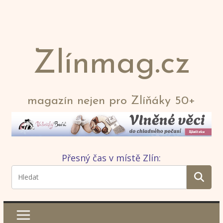
Zlínmag.cz
magazín nejen pro Zlíňáky 50+
Přesný čas v místě Zlín: