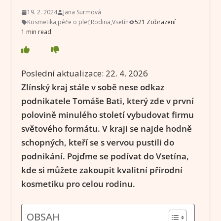
19. 2. 2024
Jana Surmová
Kosmetika
,
péče o pleť
,
Rodina
,
Vsetín
521 Zobrazení
1 min read
Poslední aktualizace:
22. 4. 2026
Zlínský kraj stále v sobě nese odkaz
podnikatele Tomáše Bati, který zde v první
polovině minulého století vybudovat firmu
světového formátu. V kraji se najde hodně
schopných, kteří se s vervou pustili do
podnikání. Pojďme se podívat do Vsetína,
kde si můžete zakoupit kvalitní přírodní
kosmetiku pro celou rodinu.
OBSAH