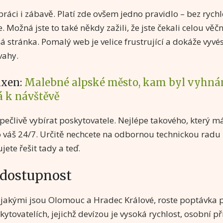
práci i zábavě. Platí zde ovšem jedno pravidlo – bez rych
 Možná jste to také někdy zažili, že jste čekali celou věč
 stránka. Pomalý web je velice frustrující a dokáže vyvést
vahy.
ixen:
Malebné alpské město, kam byl vyhnán
á k návštěvě
 pečlivě vybírat poskytovatele. Nejlépe takového, který má
ro váš 24/7. Určitě nechcete na odbornou technickou radu
ete řešit tady a teď.
 dostupnost
 jakými jsou Olomouc a Hradec Králové, roste poptávka p
ytovatelích, jejichž devízou je vysoká rychlost, osobní p