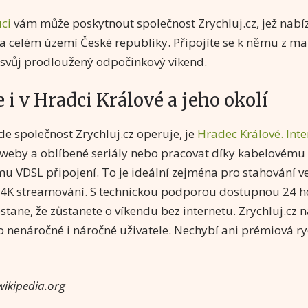
ci
vám může poskytnout společnost Zrychluj.cz, jež nabíz
a celém území České republiky. Připojíte se k němu z mal
 svůj prodloužený odpočinkový víkend.
e i v Hradci Králové a jeho okolí
e společnost Zrychluj.cz operuje, je
Hradec Králové. Inte
 weby a oblíbené seriály nebo pracovat díky kabelovému
u VDSL připojení. To je ideální zejména pro stahování 
 4K streamování. S technickou podporou dostupnou 24 h
stane, že zůstanete o víkendu bez internetu. Zrychluj.cz n
o nenáročné i náročné uživatele. Nechybí ani prémiová r
 wikipedia.org