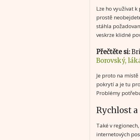
Lze ho využívat k 
prostě neobejdete.
stáhla požadovaná
veskrze klidné po
Přečtěte si:
Br
Borovský, lák
Je proto na místě
pokrytí a je tu p
Problémy potřebuj
Rychlost a
Také v regionech,
internetových posk