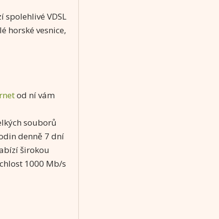
í spolehlivé VDSL
é horské vesnice,
rnet
od ní vám
velkých souborů
odin denně 7 dní
abízí širokou
ychlost 1000 Mb/s