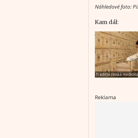
Náhledové foto: P
Kam dál:
Tradiční čínská medicína
na nejrůznější 
Reklama