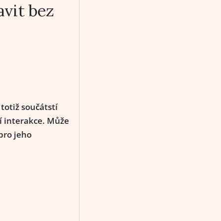
avit bez
 totiž součátstí
í interakce. Může
 pro jeho