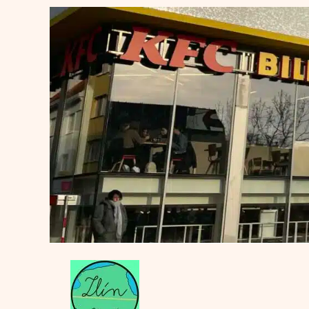
Přeskočit
na
obsah