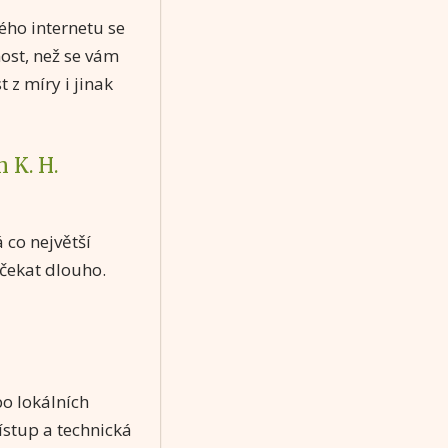
lého internetu se
nost, než se vám
 z míry i jinak
 K. H.
 co největší
 čekat dlouho.
o lokálních
řístup a technická