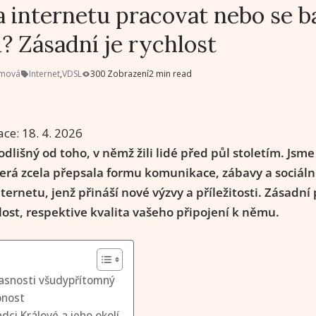
 internetu pracovat nebo se b
 Zásadní je rychlost
rmová
Internet
,
VDSL
300 Zobrazení
2 min read
ace:
18. 4. 2026
odlišný od toho, v němž žili lidé před půl stoletím. Jsme
která zcela přepsala formu komunikace, zábavy a sociáln
nternetu, jenž přináší nové výzvy a příležitosti. Zásadní
lost, respektive kvalita vašeho připojení k němu.
časnosti všudypřítomný
pnost
adci Králové a jeho okolí