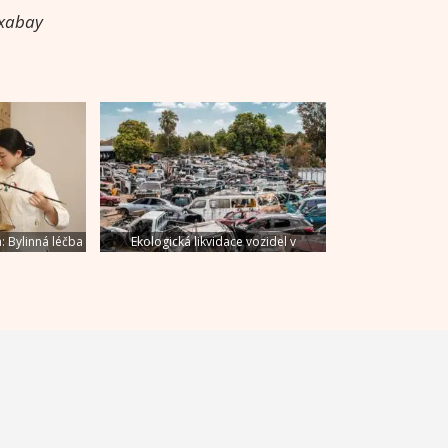
ixabay
: Bylinná léčba
Ekologická likvidace vozidel v
neduhy
Libereckém kraji je snadná a výhodná