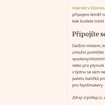
Internet v Olomou
připojení téměř n
kde budete trávit
Připojíte s
Dalším místem, kd
umožní prohlížet
vysokorychlostním
nebo pro plynulé
v týdnu se vám ne
paletu balíčků pr
pro fajnšmakery.
Zdroj: zrychluj.cz,