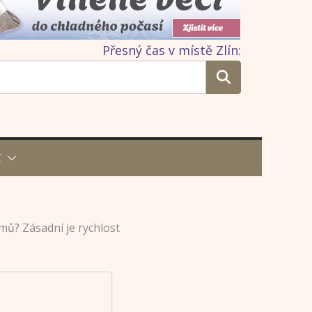
Přesný čas v místě Zlín:
I
mů? Zásadní je rychlost