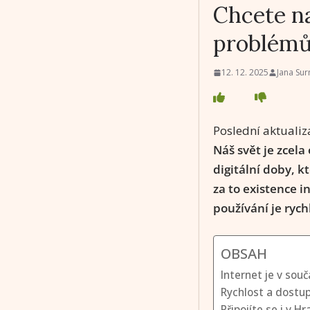
Chcete na
problémů?
12. 12. 2025
Jana Su
Poslední aktualiz
Náš svět je zcela 
digitální doby, 
za to existence i
používání je rych
OBSAH
Internet je v sou
Rychlost a dostu
Připojíte se i v Hr