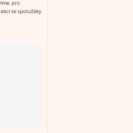
íme, pro
rakci se spolužáky