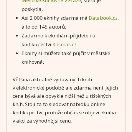
Městské knihovně v Praze
, která je
poskytla.
Asi 2 000 eknihy zdarma má
Databook.cz
,
a to od 145 autorů.
Zadarmo k eknihám přijdete i u
knihkupectví
Kosmas.cz
.
Eknihy si můžete také půjčit v městské
knihovně.
Většina aktuálně vydávaných knih
v elektronické podobě ale zdarma není. Jejich
cena bývá ale obvykle nižší než u tištěných
knih. Stojí za to sledovat nabídku online
knihkupectví, protože občas se objeví ekniha
v akci za výhodnější cenu.