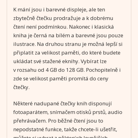
K mání jsou i barevné displeje, ale ten
zbytečně čtečku prodražuje a k dobrému
čtení není podmínkou. Nakonec i klasická
kniha je černá na bílém a barevné jsou pouze
ilustrace. Na druhou stranu je možná lepší si
připlatit za velikost paměti, do které budete
ukládat své stažené eknihy. Vybírat lze
v rozsahu od 4 GB do 128 GB. Pochopitelně i
zde se velikost paměti promítá do ceny
čtečky.
Některé nadupané čtečky knih disponují
fotoaparátem, snímačem otisků prstů, audio
přehrávačem. Pro běžné čtení jsou to
nepodstatné funkce, takže chcete-li ušetřit,
můžete si vybrat z některých levnějších