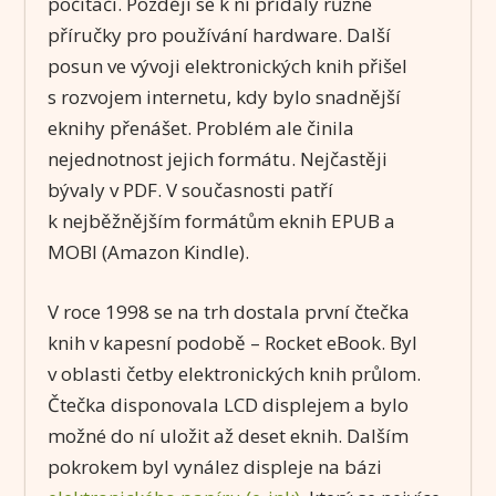
počítači. Později se k ní přidaly různé
příručky pro používání hardware. Další
posun ve vývoji elektronických knih přišel
s rozvojem internetu, kdy bylo snadnější
eknihy přenášet. Problém ale činila
nejednotnost jejich formátu. Nejčastěji
bývaly v PDF. V současnosti patří
k nejběžnějším formátům eknih EPUB a
MOBI (Amazon Kindle).
V roce 1998 se na trh dostala první čtečka
knih v kapesní podobě – Rocket eBook. Byl
v oblasti četby elektronických knih průlom.
Čtečka disponovala LCD displejem a bylo
možné do ní uložit až deset eknih. Dalším
pokrokem byl vynález displeje na bázi