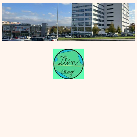
Přeskočit
na
obsah