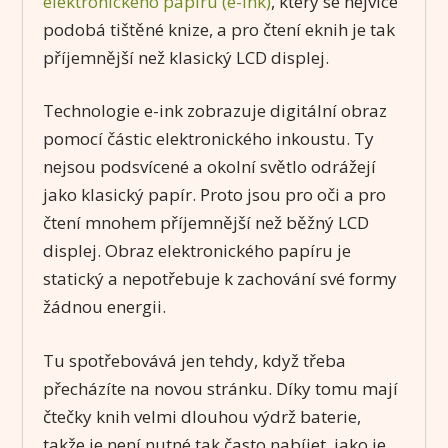
elektronického papíru (e-ink)
, který se nejvíce
podobá tištěné knize, a pro čtení eknih je tak
příjemnější než klasický LCD displej.
Technologie e-ink zobrazuje digitální obraz
pomocí částic elektronického inkoustu. Ty
nejsou podsvícené a okolní světlo odrážejí
jako klasický papír. Proto jsou pro oči a pro
čtení mnohem příjemnější než běžný LCD
displej. Obraz elektronického papíru je
statický a nepotřebuje k zachování své formy
žádnou energii.
Tu spotřebovává jen tehdy, když třeba
přecházíte na novou stránku. Díky tomu mají
čtečky knih velmi dlouhou výdrž baterie,
takže je není nutné tak často nabíjet, jako je