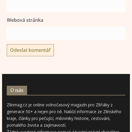
Webová stránka
O nás
Zlínmag.cz je online volnočasový magazín pro Zlíňáky z
generace 50+ a nejen pro ně. Nabízí informace ze Zlínského
kraje, články pro pečující, milovníky historie, cestování,
pomalého života a zajímavostí.
Žádné uvedené informace nemají závazný právní charakter.