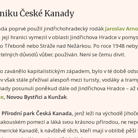
zniku České Kanady
da poprvé použil jindřichohradecký rodák
Jaroslav Arn
 a její hranici vymezil v oblasti Jindřichova Hradce v pom
 do Třeboně nebo Stráže nad Nežárkou. Po roce 1948 neby
telných důvodů vůbec používán. Není se čemu divit.
ko zavánělo kapitalistickým západem, bylo v té době od
v však stále přežíval alespoň mezi turisty, vodáky a tram
anady posunuli poněkud dále od Jindřichova Hradce – až
ce
, Novou Bystřici a Kunžak
.
l
Přírodní park Česká Kanada,
jenž leží na východě Jihoč
rakouském pomezí a láká svou krásnou přírodou, ne ne
erické Kanadě, k návštěvě těch, kteří mají v oblibě pěší t