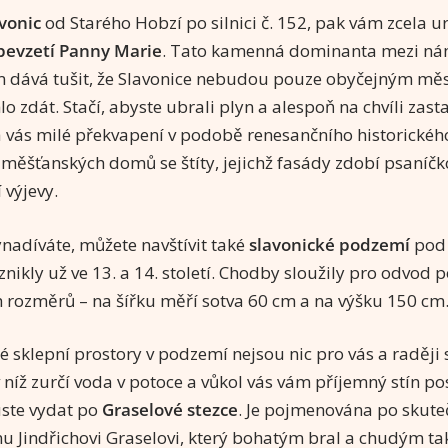
vonic
od Starého Hobzí po silnici č. 152, pak vám zcela u
evzetí Panny Marie
. Tato kamenná dominanta mezi ná
dává tušit, že Slavonice nebudou pouze obyčejným měst
 zdát. Stačí, abyste ubrali plyn a alespoň na chvíli zastav
 vás milé překvapení v podobě renesančního historickéh
měšťanských domů se štíty, jejichž fasády zdobí psaníčko
í výjevy.
vynadíváte, můžete navštívit také
slavonické podzemí
pod 
vznikly už ve 13. a 14. století. Chodby sloužily pro odvod
 rozměrů – na šířku měří sotva 60 cm a na výšku 150 cm
é sklepní prostory v podzemí nejsou nic pro vás a raději 
 níž zurčí voda v potoce a vůkol vás vám příjemný stín po
uste vydat po
Graselové stezce
. Je pojmenována po skute
nu Jindřichovi Graselovi, který bohatým bral a chudým ta