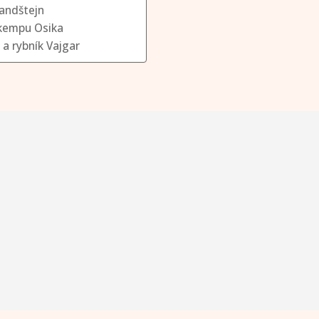
Landštejn
okempu Osika
 a rybník Vajgar