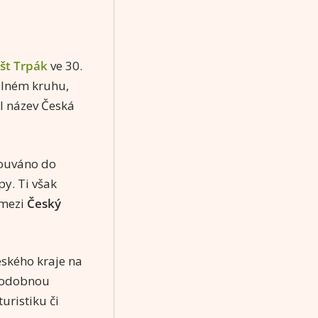
ošt Trpák
ve 30.
yslném kruhu,
l název Česká
souváno do
py. Ti však
 mezi
Český
eského kraje na
podobnou
uristiku či