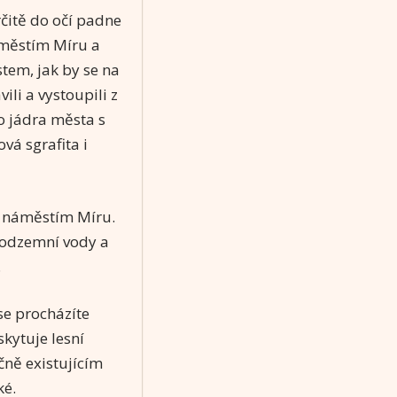
rčitě do očí padne
městím Míru a
em, jak by se na
ili a vystoupili z
o jádra města s
vá sgrafita i
náměstím Míru.
 podzemní vody a
.
se procházíte
skytuje lesní
čně existujícím
ké.