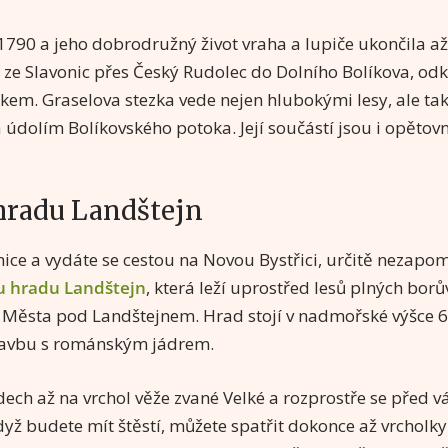
 1790 a jeho dobrodružný život vraha a lupiče ukončila až
 ze Slavonic přes Český Rudolec do Dolního Bolíkova, od
kem. Graselova stezka vede nejen hlubokými lesy, ale ta
a údolím Bolíkovského potoka. Její součástí jsou i opětov
hradu Landštejn
nice a vydáte se cestou na Novou Bystřici, určitě nezapo
u hradu Landštejn
, která leží uprostřed lesů plných bor
 Města pod Landštejnem. Hrad stojí v nadmořské výšce 
tavbu s románským jádrem.
ech až na vrchol věže zvané Velké a rozprostře se před 
dyž budete mít štěstí, můžete spatřit dokonce až vrcholk