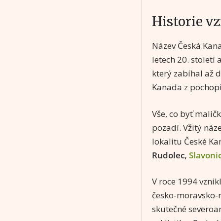
Historie v
Název Česká Kana
letech 20. století
který zabíhal až
Kanada z pochopi
Vše, co byť malič
pozadí. Vžitý náze
lokalitu České K
Rudolec,
Slavoni
V roce 1994 vznik
česko-moravsko-
skutečné severoam