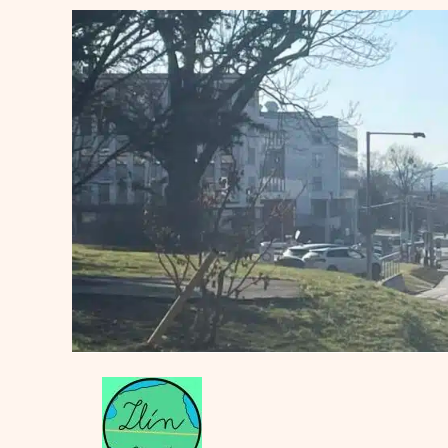
Přeskočit
na
obsah