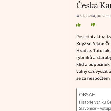
Česká Kan
7. 3. 2026
Jana Surm
Poslední aktualiz
Když se řekne Čes
Hradce. Tato lok
rybníků a staroby
klid a odpočinek 
volný čas využít 
se za nespočtem z
OBSAH
Historie vzniku 
Slavonice – vstu