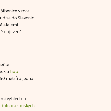
 šibenice v roce
kud se do Slavonic
ké alejemi
ně objevené
meňte
ůvek a
hub
650 metrů a jedná
vámi výhled do
y
dolnorakouských