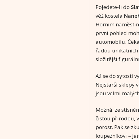
Pojedete-li do
Sla
věž kostela
Naneb
Horním náměstím 
první pohled mohlo
automobilu. Čeká
řadou unikátních 
složitější figuráln
Až se do sytosti 
Nejstarší sklepy 
jsou velmi malých
Možná, že stísněn
čistou přírodou, v
porost. Pak se zk
loupežníkovi – Ja