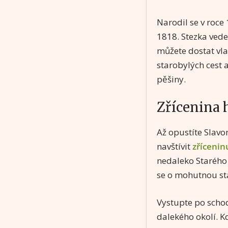
Narodil se v roce
1818. Stezka vede
můžete dostat vla
starobylých cest 
pěšiny.
Zřícenina 
Až opustíte Slavo
navštívit
zřícenin
nedaleko Starého
se o mohutnou s
Vystupte po schod
dalekého okolí. K