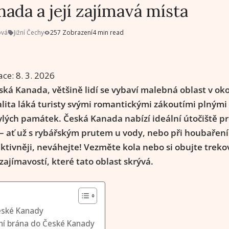
ada a její zajímavá místa
ová
Jižní Čechy
257 Zobrazení
4 min read
ace:
8. 3. 2026
ká Kanada, většině lidí se vybaví malebná oblast v oko
alita láká turisty svými romantickými zákoutími plnými
lých památek. Česká Kanada nabízí ideální útočiště pro 
– ať už s rybářským prutem u vody, nebo při houbaření.
aktivněji, neváhejte! Vezměte kola nebo si obujte treko
ajímavostí, které tato oblast skrývá.
České Kanady
pní brána do České Kanady